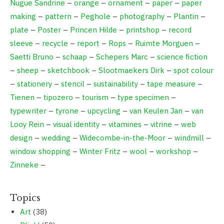
Nugue Sandrine
–
orange
–
ornament
–
paper
–
paper
making
–
pattern
–
Peghole
–
photography
–
Plantin
–
plate
–
Poster
–
Princen Hilde
–
printshop
–
record
sleeve
–
recycle
–
report
–
Rops
–
Ruimte Morguen
–
Saetti Bruno
–
schaap
–
Schepers Marc
–
science fiction
–
sheep
–
sketchbook
–
Slootmaekers Dirk
–
spot colour
–
stationery
–
stencil
–
sustainability
–
tape measure
–
Tienen
–
tipozero
–
tourism
–
type specimen
–
typewriter
–
tyrone
–
upcycling
–
van Keulen Jan
–
van
Looy Rein
–
visual identity
–
vitamines
–
vitrine
–
web
design
–
wedding
–
Widecombe-in-the-Moor
–
windmill
–
window shopping
–
Winter Fritz
–
wool
–
workshop
–
Zinneke
–
Topics
Art
(38)