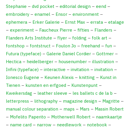
Stephanie
–
dvd pocket
–
editorial design
–
eend
–
embroidery
–
enamel
–
Ensor
–
environment
–
ephemera
–
Erker Galerie
–
Ernst Max
–
errata
–
etalage
–
experiment
–
Faucheux Pierre
–
fifties
–
Flanders
–
Flanders Arts Institute
–
flyer
–
folding
–
folk art
–
fontshop
–
fontstruct
–
Foulon Jo
–
freehand
–
fun
–
Futura (typeface)
–
Galerie Daniel Cordier
–
Gottmer
–
Hectica
–
heidelberger
–
housenumber
–
illustration
–
Infini (typeface)
–
interactive
–
invitation
–
invitation
–
Ionesco Eugene
–
Keunen Alexis
–
knitting
–
Kunst in
Tienen
–
kunsten en erfgoed
–
Kunstenpunt
–
Kweikersdag
–
leather sleeve
–
les ballets c de la b
–
letterpress
–
lithography
–
magazine design
–
Magritte
–
manual colour separation
–
maps
–
Mars
–
Massin Robert
–
Mofelito Paperito
–
Motherwell Robert
–
naamkaartje
–
name card
–
narrow
–
needlework
–
notebook
–