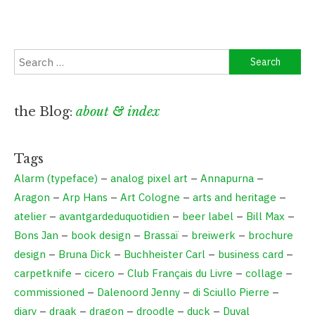
Search
for:
the Blog:
about & index
Tags
Alarm (typeface)
–
analog pixel art
–
Annapurna
–
Aragon
–
Arp Hans
–
Art Cologne
–
arts and heritage
–
atelier
–
avantgardeduquotidien
–
beer label
–
Bill Max
–
Bons Jan
–
book design
–
Brassaï
–
breiwerk
–
brochure
design
–
Bruna Dick
–
Buchheister Carl
–
business card
–
carpetknife
–
cicero
–
Club Français du Livre
–
collage
–
commissioned
–
Dalenoord Jenny
–
di Sciullo Pierre
–
diary
–
draak
–
dragon
–
droodle
–
duck
–
Duval