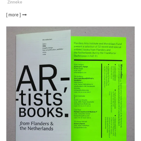
Zinneke
[ more ]