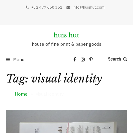
Skip
+32 477 650 351
info@huishut.com
to
content
huis hut
house of fine print & paper goods
Search
Menu
Tag:
visual identity
Home
visual identity